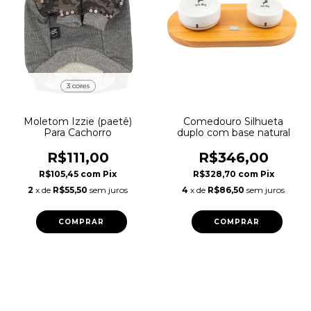
3 cores
Moletom Izzie (paetê)
Comedouro Silhueta
Para Cachorro
duplo com base natural
R$111,00
R$346,00
R$105,45
com
Pix
R$328,70
com
Pix
2
x de
R$55,50
sem juros
4
x de
R$86,50
sem juros
COMPRAR