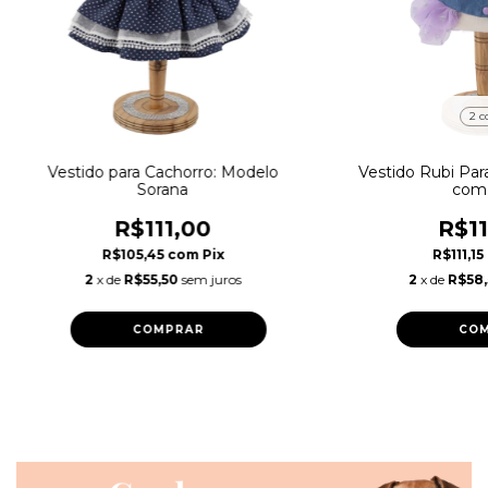
2 c
Vestido para Cachorro: Modelo
Vestido Rubi Par
Sorana
com 
R$111,00
R$11
R$105,45
com
Pix
R$111,15
2
x de
R$55,50
sem juros
2
x de
R$58
COMPRAR
CO