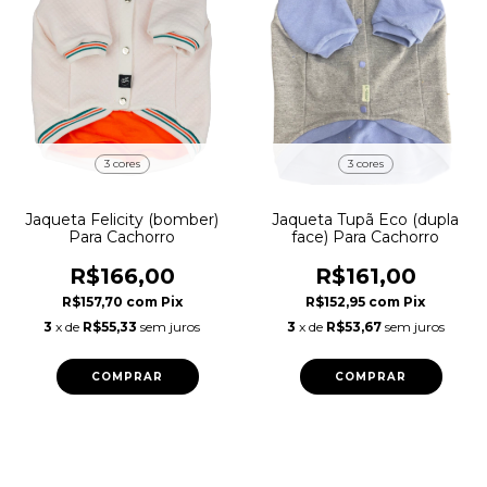
3 cores
3 cores
Jaqueta Felicity (bomber)
Jaqueta Tupã Eco (dupla
Para Cachorro
face) Para Cachorro
R$166,00
R$161,00
R$157,70
com
Pix
R$152,95
com
Pix
3
x de
R$55,33
sem juros
3
x de
R$53,67
sem juros
COMPRAR
COMPRAR